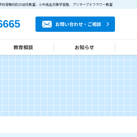
学校受験対応の幼児教室、小中高生対象学習塾、プリザーブドフラワー教室
6665
お問い合わせ・ご相談
教育相談
お知らせ
カルチャー部門
私立小中高受験
登校拒否対応
子どもの心づくり
プリザーブドフラワーアレンジメント教室
プリザーブドフラワー販売