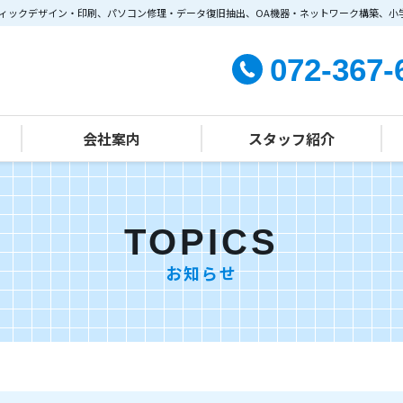
ィックデザイン・印刷、パソコン修理・データ復旧抽出、OA機器・ネットワーク構築、小
072-367-
会社案内
スタッフ紹介
学習塾部門
経営方針
会社概要
TOPICS
お知らせ
施設案内
幼児教室クラス指導
組織・主な事業
幼児教室個別学習（個別指導）