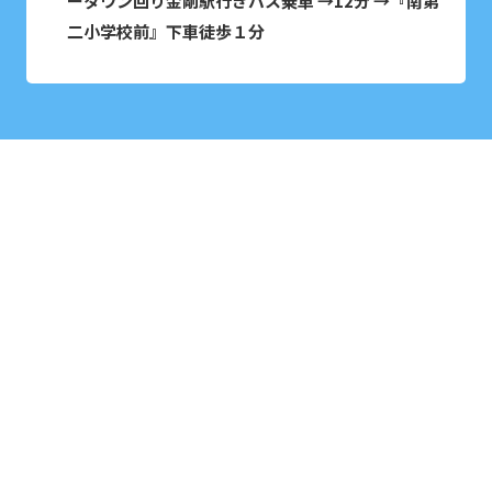
ータウン回り金剛駅行きバス乗車 →12分 →『南第
二小学校前』下車徒歩１分