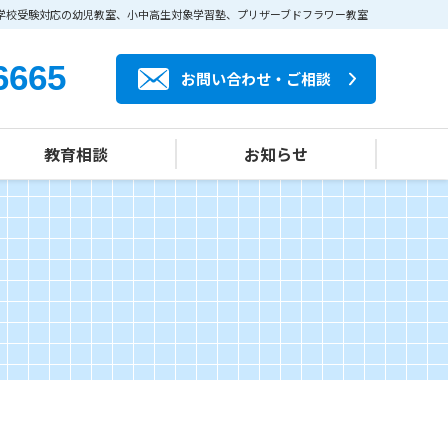
学校受験対応の幼児教室、小中高生対象学習塾、プリザーブドフラワー教室
6665
お問い合わせ・ご相談
教育相談
お知らせ
カルチャー部門
私立小中高受験
登校拒否対応
子どもの心づくり
プリザーブドフラワーアレンジメント教室
プリザーブドフラワー販売