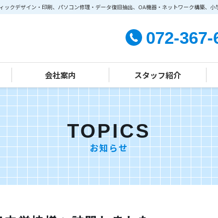
ィックデザイン・印刷、パソコン修理・データ復旧抽出、OA機器・ネットワーク構築、小
072-367-
会社案内
スタッフ紹介
学習塾部門
経営方針
会社概要
TOPICS
お知らせ
施設案内
幼児教室クラス指導
組織・主な事業
幼児教室個別学習（個別指導）