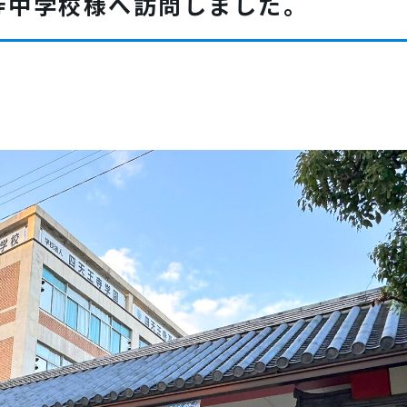
寺中学校様へ訪問しました。
小学生クラス指導
小学生個別学習（個別指導）
小学生理科・実験
小学生英語・英会話
中高生クラス指導
中高生個別学習（個別指導）