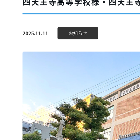
四天王寺高等学校様・四天王
パソコン修理・データ復旧抽出
OA機器・ネットワーク構築
2025.11.11
お知らせ
ソフト開発・アプリ開発
パソコン個別講座（パソコン教室）