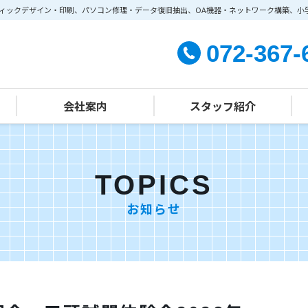
ィックデザイン・印刷、パソコン修理・データ復旧抽出、OA機器・ネットワーク構築、小
072-367-
会社案内
スタッフ紹介
学習塾部門
経営方針
会社概要
TOPICS
お知らせ
施設案内
幼児教室クラス指導
組織・主な事業
幼児教室個別学習（個別指導）