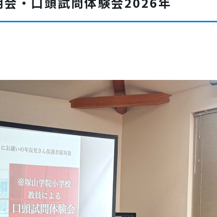
会・口頭試問体験会2026年
小学生クラス指導
小学生個別学習（個別指導）
小学生理科・実験
小学生英語・英会話
中高生クラス指導
中高生個別学習（個別指導）