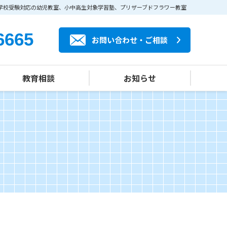
学校受験対応の幼児教室、小中高生対象学習塾、プリザーブドフラワー教室
6665
お問い合わせ・ご相談
教育相談
お知らせ
カルチャー部門
私立小中高受験
登校拒否対応
子どもの心づくり
プリザーブドフラワーアレンジメント教室
プリザーブドフラワー販売