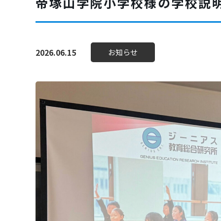
帝塚山学院小学校様の学校説明
パソコン修理・データ復旧抽出
OA機器・ネットワーク構築
2026.06.15
お知らせ
ソフト開発・アプリ開発
パソコン個別講座（パソコン教室）